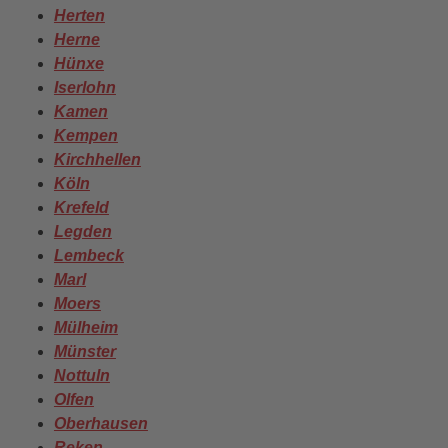
Herten
Herne
Hünxe
Iserlohn
Kamen
Kempen
Kirchhellen
Köln
Krefeld
Legden
Lembeck
Marl
Moers
Mülheim
Münster
Nottuln
Olfen
Oberhausen
Reken