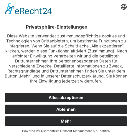
DATENSCHUTZERKLÄRUNG
IMPRESSUM
Datteln
Ickern
Holsterhausen
Wulfen
Westerholt
Breckerfeld
Scholven
Alpen
Bönen
Scherlebeck
Gevelsberg
Kamp-Lintfort
Werl
Frechen
Schwelm
Kevelaer
Veorde
Finnentrop
Sonsbeck
Wanne
Kalka
Dahlem
Werne
Fröndenberg
Grafenwald
Rheinberg
Meerbusch
Löhne
Wesel
Lotte
Goch
Neukirchen-Vluyn
Detmold
Erwitte
Issum
Beckum
Bad Lippspringe
Gronau/Westfalen
Gütersloh
Hamminkeln
Uedem
Unna
Anröchte
Aldenhoven
Everswinkel
Baesweiler
Ahlen
Delbrück
Erkrath
Emsdetten
Bad Berleburg
Ascheberg
Castrop-Rauxel
Ennepetal
Senden
Selm
Heiden
Lüdinghausen
Bergkamen
Schwerte
Wattenscheid
Ratingen
Hattingen
Ahaus
Altena
Arnsberg
Bocholt
Bottrop
Dachrinnen Reinigung Bochum
Borken
Coesfeld
Dinslaken
Dorsten
Dortmund
Dachrinnenreinigung Düsseldorf
Duisburg
Dachrinnenreinigung Essen
Dachrinnenreinigung Gelsenkirchen
Gescher
Gladbeck
Haltern
Hamm
Herten
Herne
Hünxe
Iserlohn
Kamen
Kempen
Kirchhellen
Köln
Krefeld
Legden
Lembeck
Marl
Moers
Mülheim
Münster
Nottuln
Olfen
Oberhausen
Reken
Dachrinnenreinigung Remscheid
Recklinghausen
Schermbeck
Solingen
Velbert
Winterswijk
Witten
Wuppertal
Xanten