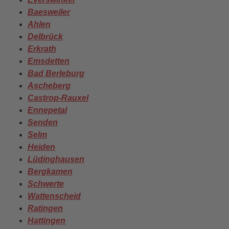
Baesweiler
Ahlen
Delbrück
Erkrath
Emsdetten
Bad Berleburg
Ascheberg
Castrop-Rauxel
Ennepetal
Senden
Selm
Heiden
Lüdinghausen
Bergkamen
Schwerte
Wattenscheid
Ratingen
Hattingen