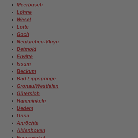
Meerbusch
Löhne
Wesel
Lotte
Goch
Neukirchen-Vluyn
Detmold
Erwitte
Issum
Beckum
Bad Lippspringe
Gronau/Westfalen
Gütersloh
Hamminkeln
Uedem
Unna
Anröchte
Aldenhoven
Everswinkel